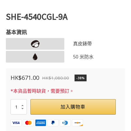
SHE-4540CGL-9A
基本資訊
真皮錶帶
50 米防水
HK$
671.00
HK$
1,080.00
-38%
原
目
始
前
*本貨品暫時缺貨，需要預訂。
價
價
SHE-
加入購物車
格：
格：
4540CGL-
9A
HK$1,080.00。
HK$671.00。
數
量