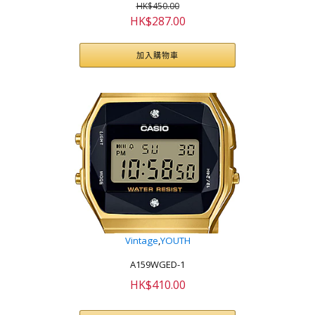
HK$
450.00
原
目
HK$
287.00
始
前
價
價
加入購物車
格：
格：
HK$450.00。
HK$287.00。
Vintage
,
YOUTH
A159WGED-1
HK$
410.00