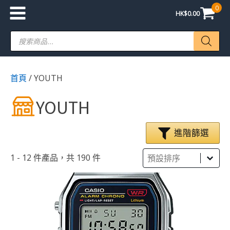
0
HK$
0.00
Products
search
首頁
/ YOUTH
YOUTH
進階篩選
Sort
Sort content
Sort content
1 - 12 件產品，共 190 件