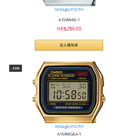
Vintage
,
YOUTH
A159WAD-1
HK$
286.00
加入購物車
-36%
Vintage
,
YOUTH
A159WGEA-1