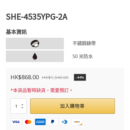
SHE-4535YPG-2A
基本資訊
不鏽鋼錶帶
50 米防水
HK$
868.00
HK$
1,540.00
-44%
原
目
始
前
*本貨品暫時缺貨，需要預訂。
價
價
SHE-
加入購物車
格：
格：
4535YPG-
2A
HK$1,540.00。
HK$868.00。
數
量