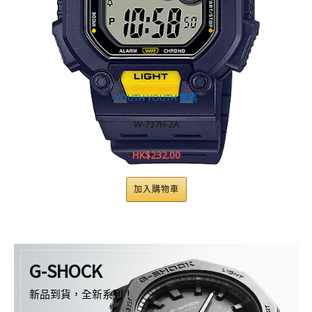
YOUTH
,
YOUTH 數碼
DAT
W-737H-2A
HK$
232.00
加入購物車
G-SHOCK
新品到貨，全新系列！