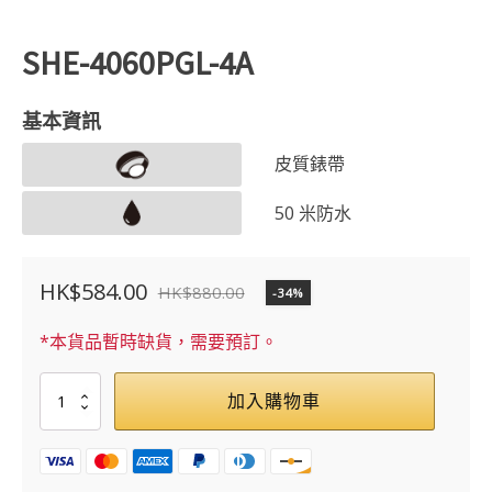
SHE-4060PGL-4A
基本資訊
皮質錶帶
50 米防水
HK$
584.00
HK$
880.00
-34%
原
目
始
前
*本貨品暫時缺貨，需要預訂。
價
價
SHE-
加入購物車
格：
格：
4060PGL-
4A
HK$880.00。
HK$584.00。
數
量