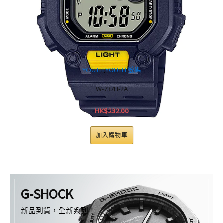
YOUTH
,
YOUTH 數碼
D
W-737H-2A
HK$
232.00
加入購物車
G-SHOCK
新品到貨，全新系列！