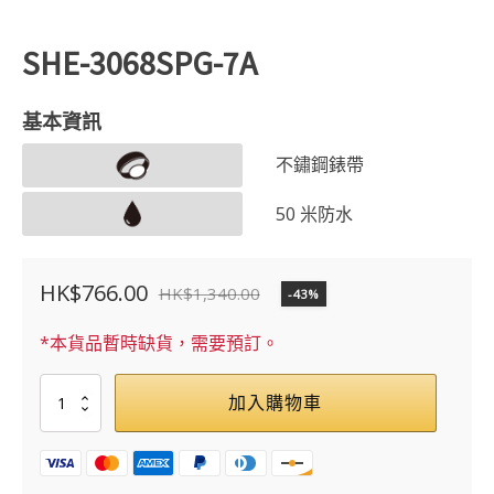
SHE-3068SPG-7A
基本資訊
不鏽鋼錶帶
50 米防水
HK$
766.00
HK$
1,340.00
-43%
原
目
始
前
*本貨品暫時缺貨，需要預訂。
價
價
SHE-
加入購物車
格：
格：
3068SPG-
7A
HK$1,340.00。
HK$766.00。
數
量