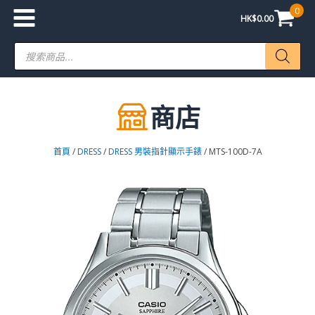
0
HK$
0.00
Products
search
商店
首頁
/
DRESS
/
DRESS 男裝指針顯示手錶
/ MTS-100D-7A