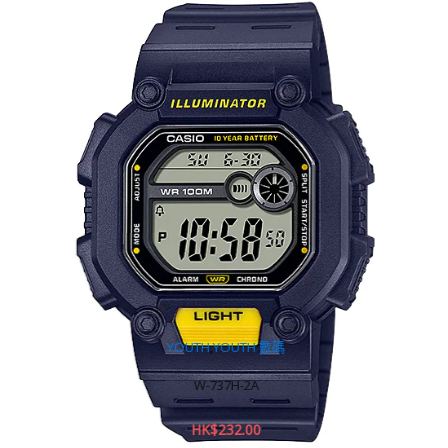
YOUTH
,
YOUTH 數碼
W-737H-2A
HK$
232.00