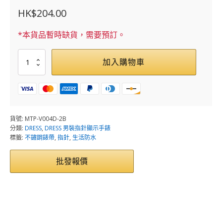
HK$
204.00
*本貨品暫時缺貨，需要預訂。
MTP-
加入購物車
V004D-
2B
數
量
貨號:
MTP-V004D-2B
分類:
DRESS
,
DRESS 男裝指針顯示手錶
標籤:
不鏽鋼錶帶
,
指針
,
生活防水
批發報價