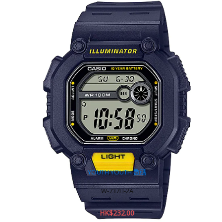
YOUTH
,
YOUTH 數碼
W-737H-2A
HK$
232.00