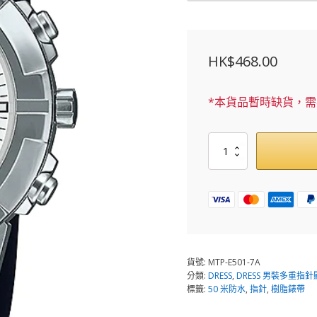
HK$
468.00
*本貨品暫時缺貨，
MTP-
E501-
7A
數
量
貨號:
MTP-E501-7A
分類:
DRESS
,
DRESS 男裝多重指
標籤:
50 米防水
,
指針
,
樹脂錶帶