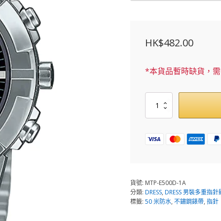
HK$
482.00
*本貨品暫時缺貨，
MTP-
E500D-
1A
數
量
貨號:
MTP-E500D-1A
分類:
DRESS
,
DRESS 男裝多重指
標籤:
50 米防水
,
不鏽鋼錶帶
,
指針