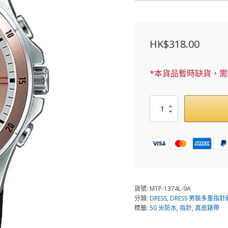
HK$
318.00
*本貨品暫時缺貨，
MTP-
1374L-
9A
數
量
貨號:
MTP-1374L-9A
分類:
DRESS
,
DRESS 男裝多重指
標籤:
50 米防水
,
指針
,
真皮錶帶