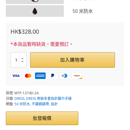
50 米防水
HK$
328.00
*本貨品暫時缺貨，需要預訂。
MTP-
加入購物車
1374D-
2A
數
量
貨號:
MTP-1374D-2A
分類:
DRESS
,
DRESS 男裝多重指針顯示手錶
標籤:
50 米防水
,
不鏽鋼錶帶
,
指針
批發報價