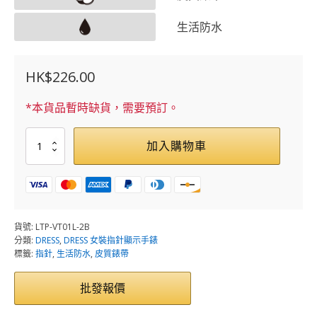
生活防水
HK$
226.00
*本貨品暫時缺貨，需要預訂。
LTP-
加入購物車
VT01L-
2B
數
量
貨號:
LTP-VT01L-2B
分類:
DRESS
,
DRESS 女裝指針顯示手錶
標籤:
指針
,
生活防水
,
皮質錶帶
批發報價