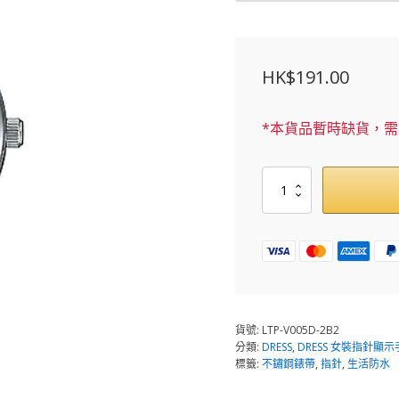
HK$
191.00
*本貨品暫時缺貨，
LTP-
V005D-
2B2
數
量
貨號:
LTP-V005D-2B2
分類:
DRESS
,
DRESS 女裝指針顯示
標籤:
不鏽鋼錶帶
,
指針
,
生活防水