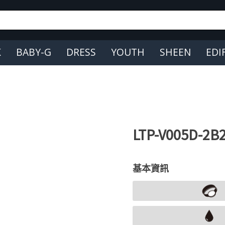
K
BABY-G
DRESS
YOUTH
SHEEN
EDI
LTP-V005D-2B
基本資訊