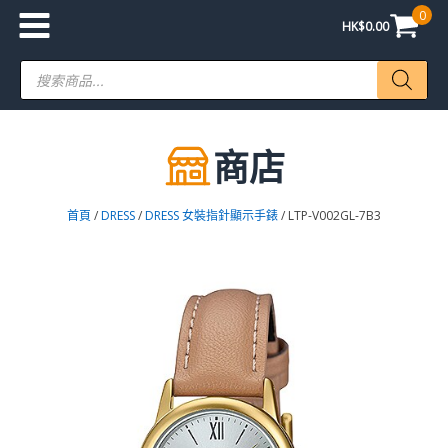
0
HK$
0.00
Products
search
商店
首頁
/
DRESS
/
DRESS 女裝指針顯示手錶
/ LTP-V002GL-7B3