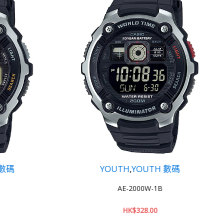
YOUTH
,
YOUTH 數碼
YOUT
AE-2000W-1B
AE-
HK$
328.00