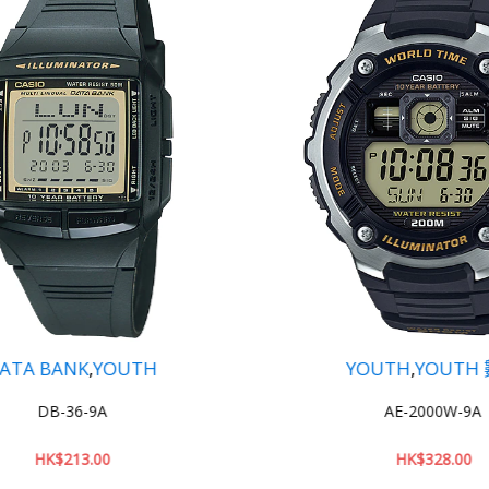
H
YOUTH
,
YOUTH 數碼
AE-2000W-9A
HK$
328.00