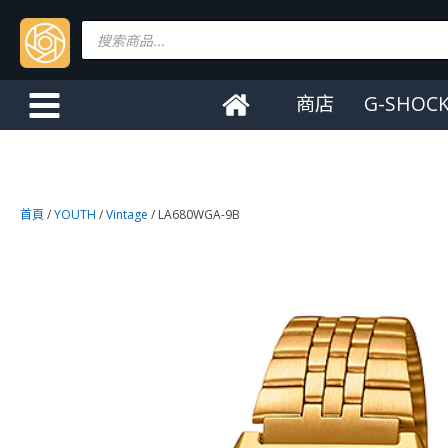
Products
search
商店
G-SHOC
首頁
/
YOUTH
/
Vintage
/ LA680WGA-9B