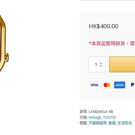
HK$
400.00
*本貨品暫時缺貨，
LA680WGA-
9B
數
量
貨號:
LA680WGA-9B
分類:
Vintage
,
YOUTH
標籤:
不鏽鋼錶帶
,
數碼
,
生活防水