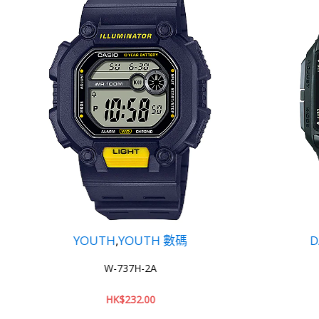
UTH
,
YOUTH 數碼
DATA BANK
,
YOUT
W-737H-2A
DB-36-9A
HK$
232.00
HK$
213.00