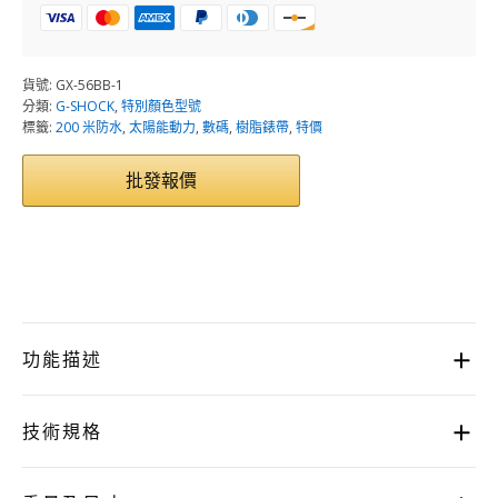
HK$1,320.00。
HK$693.00。
數
量
貨號:
GX-56BB-1
分類:
G-SHOCK
,
特別顏色型號
標籤:
200 米防水
,
太陽能動力
,
數碼
,
樹脂錶帶
,
特價
批發報價
功能描述
技術規格