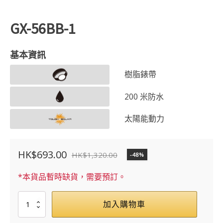
GX-56BB-1
基本資訊
樹脂錶帶
200 米防水
太陽能動力
HK$
693.00
HK$
1,320.00
-48%
原
目
始
前
*本貨品暫時缺貨，需要預訂。
價
價
GX-
加入購物車
格：
格：
56BB-
1