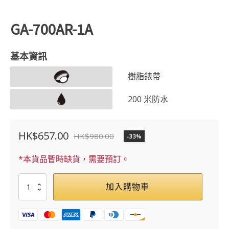
GA-700AR-1A
基本資訊
樹脂錶帶
200 米防水
HK$
657.00
HK$
980.00
-33%
原
目
始
前
*本貨品暫時缺貨，需要預訂。
價
價
GA-
加入購物車
格：
格：
700AR-
1A
HK$980.00。
HK$657.00。
數
量