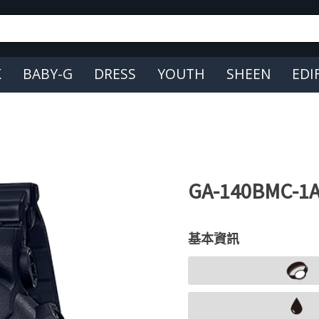
K
BABY-G
DRESS
YOUTH
SHEEN
EDI
GA-140BMC-1
基本資訊