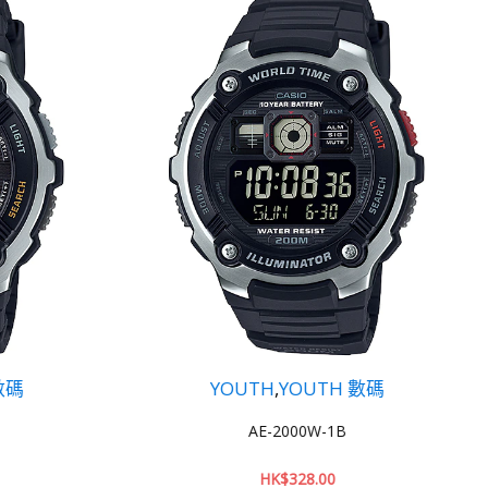
UTH 數碼
YOUTH
,
YOUTH 數碼
W-1B
AE-1400WHD-1A
.00
HK$
324.00