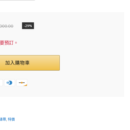
,000.00
-29%
需要預訂。
加入購物車
錶帶
,
特價