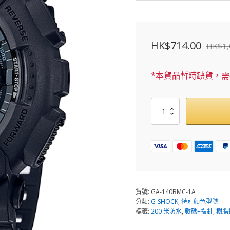
HK$
714.00
HK$
1
原
目
始
前
*本貨品暫時缺貨，
價
價
格：
格：
GA-
HK$1,000.00。
HK$714.00。
140BMC-
1A
數
量
貨號:
GA-140BMC-1A
分類:
G-SHOCK
,
特別顏色型號
標籤:
200 米防水
,
數碼+指針
,
樹脂