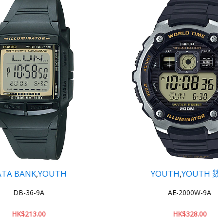
YOUTH
,
YOUTH 數碼
YOUTH
,
YO
AE-2000W-9A
AE-2000
HK$
328.00
HK$
328