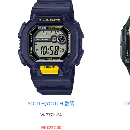
DATA BANK
,
YOUTH
DB-36-9A
HK$
213.00