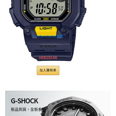
UTH 數碼
DATA BANK
,
YOU
H-2A
DB-36-9A
2.00
HK$
213.00
物車
加入購物車
G-SHOCK
新品到貨，全新系列！