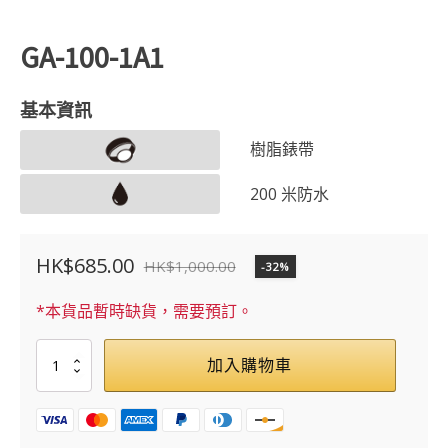
GA-100-1A1
基本資訊
樹脂錶帶
200 米防水
HK$
685.00
HK$
1,000.00
-32%
原
目
始
前
*本貨品暫時缺貨，需要預訂。
價
價
GA-
加入購物車
格：
格：
100-
1A1
HK$1,000.00。
HK$685.00。
數
量