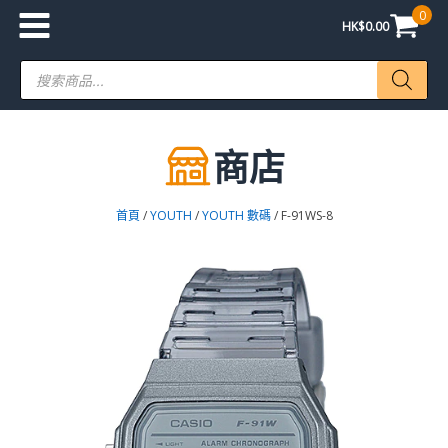
0
HK$
0.00
Products
search
商店
首頁
/
YOUTH
/
YOUTH 數碼
/ F-91WS-8