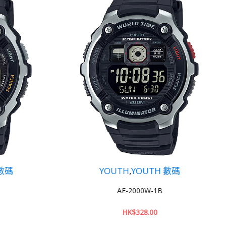
UTH
,
YOUTH 數碼
YOUTH
,
YOUTH 
AE-2000W-1B
AE-1400WHD-1A
HK$
328.00
HK$
324.00