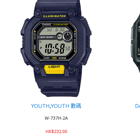
 數碼
DATA BANK
,
YOUTH
DB-36-9A
HK$
213.00