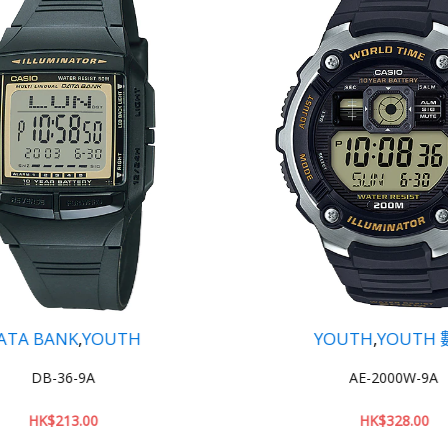
YOUTH
,
YOUTH 數碼
YO
AE-2000W-9A
HK$
328.00