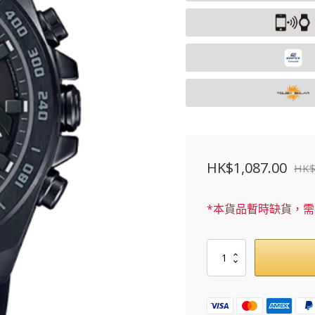
HK$
1,087.00
HK
原
目
始
前
*本貨品暫時缺貨，
價
價
格：
格：
ECB-
HK$1,940.00。
HK$1,087.00。
900PB-
1A
數
量