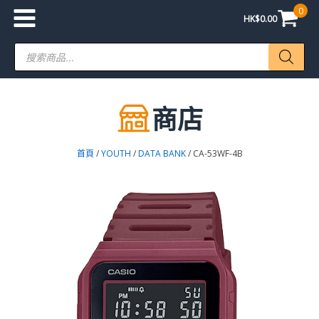
0
HK$
0.00
Products
search
商店
首頁
/
YOUTH
/
DATA BANK
/ CA-53WF-4B