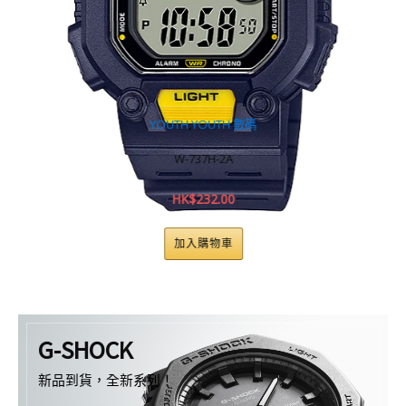
YOUTH
,
YOUTH 數碼
DA
W-737H-2A
HK$
232.00
加入購物車
G-SHOCK
新品到貨，全新系列！