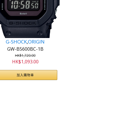
G-SHOCK
,
ORIGIN
GW-B5600BC-1B
HK$
1,720.00
原
目
HK$
1,093.00
始
前
價
價
加入購物車
格：
格：
HK$1,720.00。
HK$1,093.00。