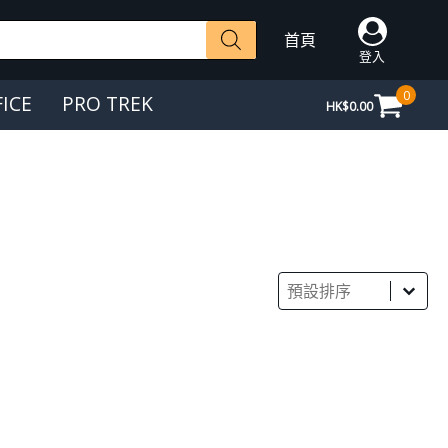
首頁
登入
0
FICE
PRO TREK
HK$
0.00
Sort
Sort content
Sort content