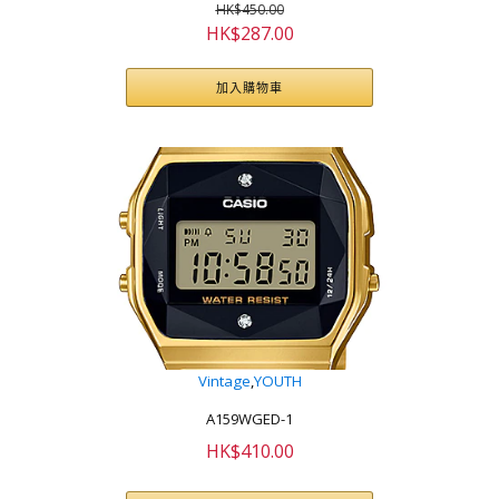
HK$
450.00
原
目
HK$
287.00
始
前
價
價
加入購物車
格：
格：
HK$450.00。
HK$287.00。
Vintage
,
YOUTH
A159WGED-1
HK$
410.00