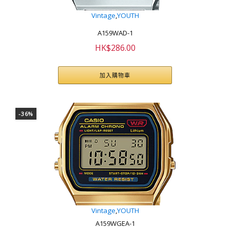
Vintage
,
YOUTH
A159WAD-1
HK$
286.00
加入購物車
-36%
Vintage
,
YOUTH
A159WGEA-1