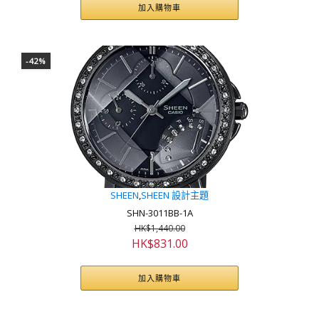
價
價
加入購物車
格：
格：
HK$880.00。
HK$582.00。
-42%
SHEEN
,
SHEEN 設計主題
SHN-3011BB-1A
HK$
1,440.00
原
目
HK$
831.00
始
前
價
價
加入購物車
格：
格：
HK$1,440.00。
HK$831.00。