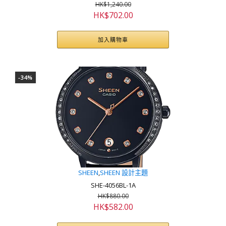
HK$
1,240.00
原
目
HK$
702.00
始
前
價
價
加入購物車
格：
格：
HK$1,240.00。
HK$702.00。
-34%
SHEEN
,
SHEEN 設計主題
SHE-4056BL-1A
HK$
880.00
原
目
HK$
582.00
始
前