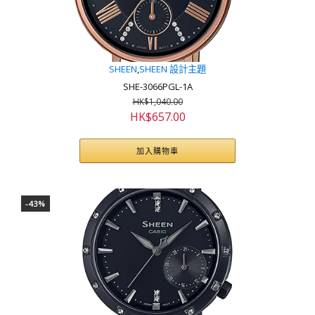
SHEEN
,
SHEEN 設計主題
SHE-3066PGL-1A
HK$
1,040.00
原
目
HK$
657.00
始
前
價
價
加入購物車
格：
格：
HK$1,040.00。
HK$657.00。
-43%