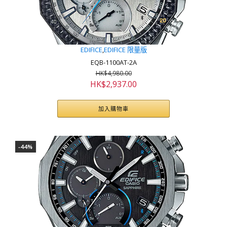
EDIFICE
,
EDIFICE 限量版
EQB-1100AT-2A
HK$
4,980.00
原
目
HK$
2,937.00
始
前
價
價
加入購物車
格：
格：
HK$4,980.00。
HK$2,937.00。
-44%