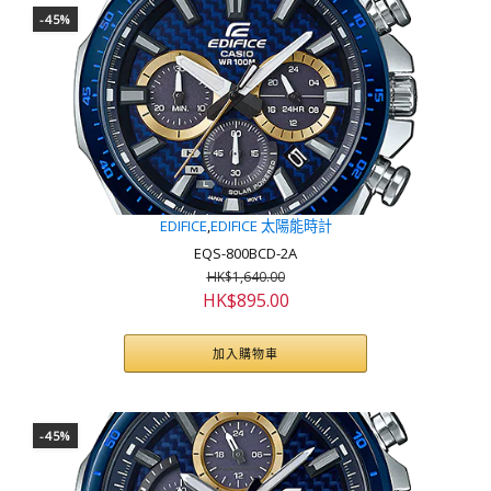
-45%
EDIFICE
,
EDIFICE 太陽能時計
EQS-800BCD-2A
HK$
1,640.00
原
目
HK$
895.00
始
前
價
價
加入購物車
格：
格：
HK$1,640.00。
HK$895.00。
-45%