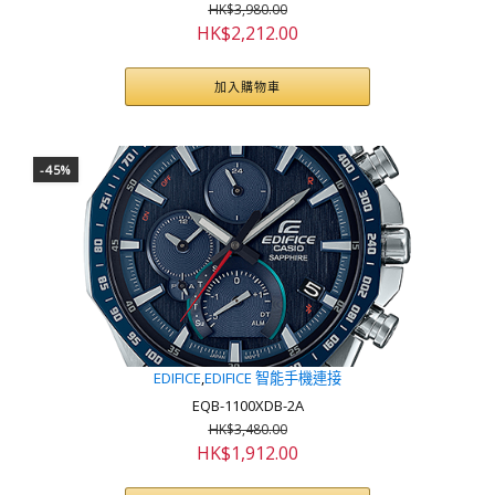
HK$
3,980.00
原
目
HK$
2,212.00
始
前
價
價
加入購物車
格：
格：
HK$3,980.00。
HK$2,212.00。
-45%
EDIFICE
,
EDIFICE 智能手機連接
EQB-1100XDB-2A
HK$
3,480.00
原
目
HK$
1,912.00
始
前