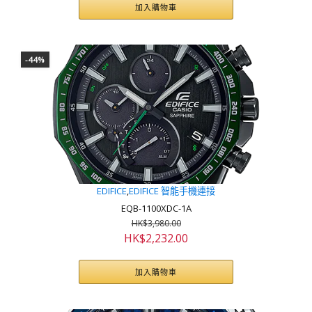
價
價
加入購物車
格：
格：
HK$3,480.00。
HK$1,912.00。
-44%
EDIFICE
,
EDIFICE 智能手機連接
EQB-1100XDC-1A
HK$
3,980.00
原
目
HK$
2,232.00
始
前
價
價
加入購物車
格：
格：
HK$3,980.00。
HK$2,232.00。