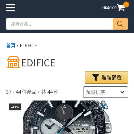
0
HK$
0.00
Products
search
首頁
/ EDIFICE
EDIFICE
進階篩選
Sort
Sort content
Sort content
37 - 44 件產品，共 44 件
-41%