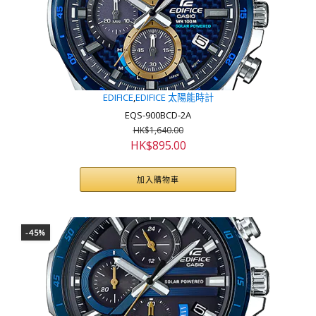
EDIFICE
,
EDIFICE 太陽能時計
EQS-900BCD-2A
HK$
1,640.00
原
目
HK$
895.00
始
前
價
價
加入購物車
格：
格：
HK$1,640.00。
HK$895.00。
-45%