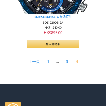
EDIFICE
,
EDIFICE 太陽能時計
EQS-920DB-2A
HK$
1,640.00
原
目
HK$
895.00
始
前
價
價
加入購物車
格：
格：
HK$1,640.00。
HK$895.00。
上一頁
1
…
3
4