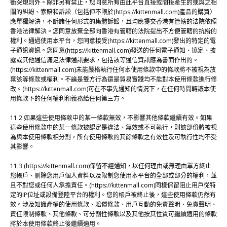
衝突規則外。除非另有禁止，您同意所有由此平台直接或間接產生的或與之相
關的糾紛、索賠和訴訟（包括但不限於(https://kittenmall.com)產品的購買）
應單獨解決，不訴諸任何形式的集體訴訟，且均應提交香港有管轄的法院依照
香港法律解決。您同意放棄全部向香港有管轄的法院提出不方便管轄的抗辯的
權利。通過使用本平台，您同意接受(https://kittenmall.com)發出的特定的電
子通訊資訊。您同意(https://kittenmall.com)發送的任何電子通知、協定、披
露或其他通信滿足法律通訊要求，包括該等通信資訊應為書面作出的。
(https://kittenmall.com)未能嚴格執行任何本使用條款中的條款將不被視為放
棄該等條款或權利。不論是雙方行為還是貿易實踐均不能對本使用條款進行修
改。(https://kittenmall.com)可在不事先通知的情況下，在任何時間轉讓本使
用條款下的任何權利和義務給任何第三方。
11.2 如果這些使用條款中的某一條款無效，不影響其他條款繼續有效。如果
這些使用條款中的某一條款被認定是違法、無效或不可執行，則該部份將被視
為與本使用條款相分割，所有使用條款的其餘條款之有效性及可執行性均不受
其影響。
11.3 (https://kittenmall.com)保留不經通知，以任何理由或無理由單方終止
您帳戶、刪除您用戶個人資料以及限制您使用本平台的全部或部分的權利，並
且不對您或任何人承擔責任。(https://kittenmall.com)同樣保留阻止用戶從特
定的IP位址或設備登陸平台的權利。您的帳戶被終止後，這些使用條款仍然有
效。涉及知識產權的使用條款、賠償條款、用戶互動的免責聲明、免責聲明、
責任限制條款、其他條款、可分割性條款以及其他按其性質可繼續適用的條款
將於本使用條款終止後繼續適用。