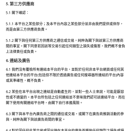
5. 第三方供應商
5.1 閣下確認：
5.1.1 本平台之某些部分；及本平台內容之某些部分並非由我們提供或保存，
而是由第三方供應商負責。
5.1.2 閣下與任何第三方供應商之通信或交易，純粹為閣下與該第三方供應商
間的事宜。閣下同意若因該等交易引起任何類型之損失或傷害，我們概不會負
上法律責任或負責。
6. 連結及廣告
6.1 我們沒有覆檢所有連結本平台的平台，並對於任何非本平台網頁或任何其
他連結本平台的平台(包括但不限於透過廣告或任何搜尋器所連結的平台)內容
或其準確性，概不負責。
6.2 某些在本平台出現之連結是自動產生的，並對一些人士來說，可能是厭惡
性或不適當的。本平台所包括之任何連結並不意味我們認可該連結平台，而在
閣下使用有關連結平台時，由閣下自行承擔風險。
6.3 閣下與本平台內廣告商之間的通信或交易，或閣下在廣告商推銷活動的參
與，純粹為閣下與該廣告商間的事宜。
6.4 對於因任何此等交易或因出現在本平台的廣告而導致任何類型之損失或損