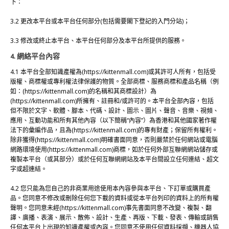
下：
3.2 更改本平台或本平台任何部分(包括需要閣下登記的入門分站)；
3.3 修改或終止本平台、本平台任何部分及本平台所提供的服務。
4. 網絡平台內容
4.1 本平台全部知識產權為(https://kittenmall.com)或其許可人所有，包括受
版權、商標權或專利權法律保護的物質。全部商標、服務商標和產品名稱（例
如：(https://kittenmall.com)的名稱和其商標設計）為
(https://kittenmall.com)所擁有、註冊和/或許可的。本平台全部內容，包括
但不限於文字、軟體、腳本、代碼、設計、圖示、圖片、聲音、音樂、視頻、
應用、互動功能和所有其他內容（以下簡稱“內容”）為香港和其他國家著作權
法下的彙編作品，且為(https://kittenmall.com)的專有財產；保留所有權利。
除非獲得(https://kittenmall.com)明確書面同意，否則嚴禁於任何網站或電腦
網路環境使用(https://kittenmall.com)商標，如於任何外部互聯網網站儲存或
複製本平台（或其部分）或於任何互聯網網站及本平台間設立任何連結、超文
字或超連結。
4.2 您只能為您自己的非商業用途使用本內容參與本平台、下訂單或購買產
品。您同意不修改或刪除任何您下載的資料或從本平台列印的資料上的所有權
聲明。您同意未經(https://kittenmall.com)事先書面同意不改變、複製、翻
譯、廣播、表演、展示、散佈、設計、生產、再版、下載、發表、傳輸或銷售
任何本平台上出現的知識產權或內容。您同意不使用任何資料採擷、機器人協