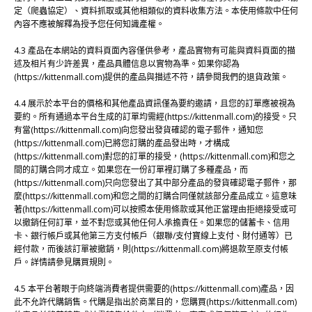
定（爬蟲協定）、資料抓取或其他相類似的資料收集方法。本使用條款中任何
內容不應被解釋為授予您任何知識產權。
4.3 產品在本網站的資料頁面內容僅供參考，產品實物有可能與資料頁面的描
述及相片有少許差異，產品具體信息以實物為準。如果你認為
(https://kittenmall.com)提供的產品與描述不符，請參閱我們的退貨政策。
4.4 展示於本平台的價格和其他產品資訊僅為要約邀請，且您的訂單應被視為
要約。所有通過本平台生成的訂單均需經(https://kittenmall.com)的接受。只
有當(https://kittenmall.com)向您發出發貨確認的電子郵件，通知您
(https://kittenmall.com)已將您訂購的產品發出時，才構成
(https://kittenmall.com)對您的訂單的接受，(https://kittenmall.com)和您之
間的訂購合同才成立。如果您在一份訂單裡訂購了多種產品，而
(https://kittenmall.com)只向您發出了其中部分產品的發貨確認電子郵件，那
麼(https://kittenmall.com)和您之間的訂購合同僅就該部分產品成立。這意味
著(https://kittenmall.com)可以按照本使用條款或其他正當理由拒絕接受或可
以撤銷任何訂單，並不對您或其他任何人承擔責任。如果您的儲蓄卡、信用
卡、銀行帳戶或其他第三方支付帳戶（銀聯/支付寶線上支付、財付通等）已
經付款，而後該訂單被撤銷，則(https://kittenmall.com)將退款至原支付帳
戶。詳情請參見購買規則。
4.5 本平台著眼于向終端消費者提供需要的(https://kittenmall.com)產品，因
此不允許代購銷售。代購是指出於商業目的，您購買(https://kittenmall.com)