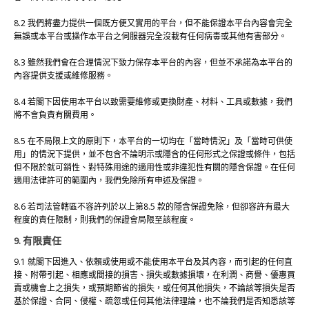
8.2 我們將盡力提供一個既方便又實用的平台，但不能保證本平台內容會完全
無誤或本平台或操作本平台之伺服器完全沒載有任何病毒或其他有害部分。
8.3 雖然我們會在合理情況下致力保存本平台的內容，但並不承諾為本平台的
內容提供支援或維修服務。
8.4 若閣下因使用本平台以致需要維修或更換財產、材料、工具或數據，我們
將不會負責有關費用。
8.5 在不局限上文的原則下，本平台的一切均在「當時情況」及「當時可供使
用」的情況下提供，並不包含不論明示或隱含的任何形式之保證或條件，包括
但不限於就可銷性、對特殊用途的適用性或非違犯性有關的隱含保證。在任何
適用法律許可的範圍內，我們免除所有申述及保證。
8.6 若司法管轄區不容許列於以上第8.5 款的隱含保證免除，但卻容許有最大
程度的責任限制，則我們的保證會局限至該程度。
9. 有限責任
9.1 就閣下因進入、依賴或使用或不能使用本平台及其內容，而引起的任何直
接、附帶引起、相應或間接的損害、損失或數據損壞，在利潤、商譽、優惠買
賣或機會上之損失，或預期節省的損失，或任何其他損失，不論該等損失是否
基於保證、合同、侵權、疏忽或任何其他法律理論，也不論我們是否知悉該等