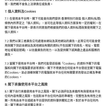
害，我們概不會負上法律責任或負責。
7. 個人資料及Cookies
7.1 在使用本平台時，閣下可能會向我們提供 香港特別行政區 個人資料(私隱)
條例內所界定之「個人資料」，並可在此等個人資料方面享有一定的權利。在
閣下使用本平台時，即表示同意我們根據我們的個人資料私隱政策使用閣下之
個人資料。
7.2 我們以第三者廣告公司處理本網站及其他網站的廣告。此等公司可能會使
用與閣下到訪本網站及其他網站有關的資料(不包括閣下的姓名、地址、電郵
地址或電話號碼) ，以估量廣告的效力，以及提供閣下感興趣之產品和服務的
廣告。
7.3 當閣下使用本平台時，我們可能發送俗稱「Cookies」的資料予閣下的電
腦和向閣下的電腦要求該等資料，閣下不得更改任何從本平台發送至閣下電腦
的Cookies，並必須確保閣下的電腦就本平台任何有關要求而發出正確及準確
的Cookies 。
8. 閣下承擔使用本平台之風險
8.1 閣下自行承擔使用本平台之風險。閣下必須評估及承擔所有與使用本平台
任何內容有關之風險，包括對本平台任何內容的準確性、完整性及有用性之依
賴。所有由本平台或經本平台提供的資料僅供備知之用。對於本平台任何內
容，閣下應自行尋求獨立意見。