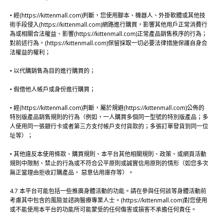
• 經(https://kittenmall.com)判斷，您使用腳本、機器人、外掛軟體或其他技
術手段侵入(https://kittenmall.com)網路進行購買，影響其他用戶正常消費行
為或相關合法權益、影響(https://kittenmall.com)正常產品銷售秩序的行為；
對前述行為，(https://kittenmall.com)保留採取一切必要法律措施保護自身合
法權益的權利；
• 以代購銷售為目的進行購買的；
• 假借他人帳戶或身份進行購買；
• 經(https://kittenmall.com)判斷，屬於規避(https://kittenmall.com)公佈的
特別版產品銷售規則的行為（例如，一人購買多個同一型號的特別版產品；多
人使用同一張銀行卡或者第三方支付帳戶支付貨款的；多張訂單發貨到同一位
址等）；
• 其他違反本使用條款、購買規則、本平台其他相關規則、政策、或網頁活動
規則中限制、禁止的行為或不符合公平原則或誠實信用原則的情形（如您多次
無正當理由拒收訂購產品， 惡意佔用庫存等）。
4.7 本平台可能包括一些推廣身體活動的功能。請在參與任何該等身體活動前
考慮其中包含的風險並諮詢醫療專業人士。(https://kittenmall.com)對您使用
或不能使用本平台的功能所可能蒙受的任何傷害或損害不承擔任何責任。