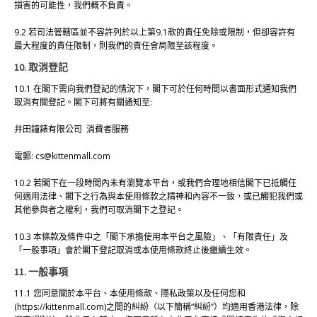
損害的可能性，我們概不負責。
9.2 若司法管轄區並不容許列於以上第9.1款的責任免除或限制，但卻容許有
最大程度的責任限制，則我們的責任會局限至該程度。
10. 取消登記
10.1 在閣下需向我們登記的情況下，閣下可於任何時間以書面形式通知我們
取消有關登記。閣下可將有關通知至:
井田鐘錶有限公司 消費者服務
電郵:
cs@kittenmall.com
10.2 若閣下在一段時間內未有瀏覽本平台，或我們合理地相信閣下已抵觸任
何適用法律、閣下之行為與本使用條款之精神和內容不一致，或已觸犯我們或
其他參與者之權利，我們可取消閣下之登記。
10.3 本條款及條件中之「閣下承擔使用本平台之風險」、「有限責任」及
「一般事項」會於閣下登記取消或本使用條款終止後繼續生效。
11. 一般事項
11.1 您同意關於本平台、本使用條款、隱私政策以及任何您和
(https://kittenmall.com)之間的糾紛（以下簡稱“糾紛”）均適用香港法律，除