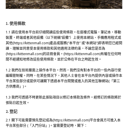
1. 使用條款
1.1 請在使用本平台前仔細閱讀這些使用條款。在座檯式電腦，筆記本，移動
裝置，終端或者其他設備（以下統稱“設備”）上使用本網站、手機應用程式或
其他(https://kittenmall.com)產品或服務(“本平台” 或“本網站”)即表明您已經閱
讀、理解並同意受本使用條款和其他適用法律約束，不論您是否為
(https://kittenmall.com)的註冊會員。(https://kittenmall.com)有權在任何時
間不經通知地修改這些使用條款，並於公佈在平台之時起生效。
1.2 我們在技術層面上操作本平台。然而，我們沒有對本平台的一些內容行使
編輯管制權。同時，在某些情況下，其他人士會在本平台內提供內容或操作本
平台某些部分或提供可讓閣下透過本平台閱覽或進入的其他互聯網站(「第三
方供應商」)。
1.3 我們可透過不時更新此張貼項目以修訂本條款及條件。經修訂的條款將於
張貼日起生效。
2. 登記
2.1 閣下可能需要預先登記成為(https://kittenmall.com)平台會員方可進入本
平台某些部分 (「入門分站」)。當需要登記時，閣下：