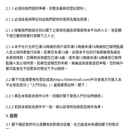
2.1.1 必須向我們提供準確、完整及最新的登記資料；
2.1.2 必須妥善保障任何由我們提供的使用名稱及密碼；
2.1.3 授權我們假設任何以閣下之使用名稱及密碼使用本平台的人士，皆是閣
下或已獲得授權代表閣下之人士;
2.1.4 本平台只允許已滿18周歲的用戶或年滿13周歲未滿18周歲但已取得監護
人及父母同意進行註冊。如果您未滿13歲，註冊本平台的行為將被視為違反
本使用條款。您聲明並保證您已滿18歲，或年滿13周歲未滿18周歲但已取得
監護人及父母同意。如果您虛報您的年齡，無論虛高或者虛低申報，您的帳戶
都可能會在不加警告的情況下予以刪除。
2.2 閣下可能需要預先登記成為(https://kittenmall.com)平台會員方可進入本
平台某些部分 (「入門分站」)。當需要登記時，閣下：
2.2.1 將在本條款及條件以外，同樣於閣下使用入門分站時適用；
2.2.2 若與本條款及條件不一致，將以該等附加條款及條件為準。
3. 服務
3.1 閣下確認我們可以憑獨有的酌情決定權，在已經或未有通知閣下的情況